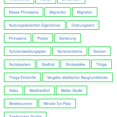
Messe Pirmasens
Migranten
Migration
Nutzungsabsichten Eigentümer
Ordnungsamt
Pirmasens
Polizei
Sanierung
Schulentwicklungsplan
Seniorenheime
Sirenen
Sozialsystem
Stadtrat
Strobelallee
Thüga
Thüga Einkünfte
Vergabe städtischer Baugrundstücke
Video
Waldfriedhof
Walter Slodki
Wedebrunnen
Winzler-Tor-Platz
Zweibrücker Straße