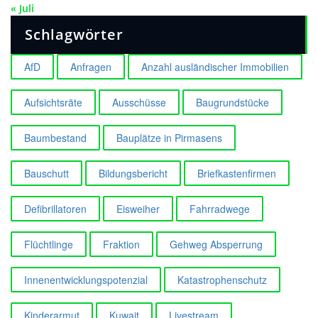
« Juli
Schlagwörter
AfD
Anfragen
Anzahl ausländischer Immobilien
Aufsichtsräte
Ausschüsse
Baugrundstücke
Baumbestand
Bauplätze in Pirmasens
Bauschutt
Bildungsbericht
Briefkastenfirmen
Defibrillatoren
Eisweiher
Fahrradwege
Flüchtlinge
Fraktion
Gehweg Absperrung
Innenentwicklungspotenzial
Katastrophenschutz
Kinderarmut
Kuwait
Livestream