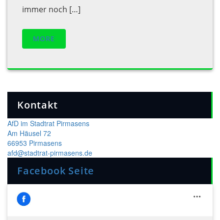
immer noch […]
MORE
Kontakt
AfD im Stadtrat Pirmasens
Am Häusel 72
66953 Pirmasens
afd@stadtrat-pirmasens.de
Facebook Seite