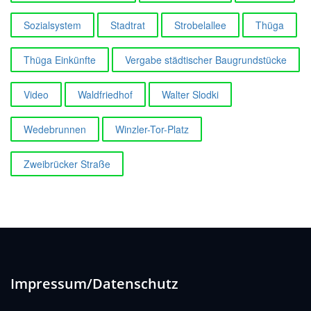
Sozialsystem
Stadtrat
Strobelallee
Thüga
Thüga Einkünfte
Vergabe städtischer Baugrundstücke
Video
Waldfriedhof
Walter Slodki
Wedebrunnen
Winzler-Tor-Platz
Zweibrücker Straße
Impressum/Datenschutz