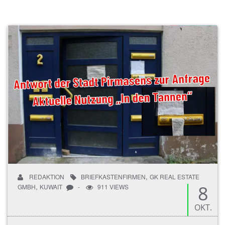
,
REDAKTION
BRIEFKASTENFIRMEN
GK REAL ESTATE
,
8
GMBH
KUWAIT
-
911 VIEWS
OKT.