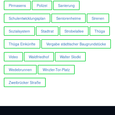
Pirmasens
Polizei
Sanierung
Schulentwicklungsplan
Seniorenheime
Sirenen
Sozialsystem
Stadtrat
Strobelallee
Thüga
Thüga Einkünfte
Vergabe städtischer Baugrundstücke
Video
Waldfriedhof
Walter Slodki
Wedebrunnen
Winzler-Tor-Platz
Zweibrücker Straße