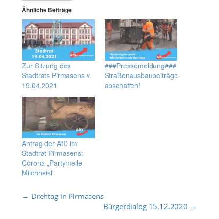
Ähnliche Beiträge
Zur Sitzung des
###Pressemeldung###
Stadtrats Pirmasens v.
Straßenausbaubeiträge
19.04.2021
abschaffen!
Antrag der AfD im
Stadtrat Pirmasens:
Corona „Partymeile
Milchheisl“
Post
←
Drehtag in Pirmasens
Bürgerdialog 15.12.2020
→