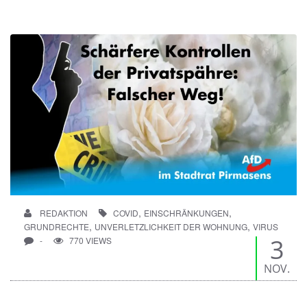
,
,
REDAKTION
COVID
EINSCHRÄNKUNGEN
,
,
GRUNDRECHTE
UNVERLETZLICHKEIT DER WOHNUNG
VIRUS
3
-
770 VIEWS
NOV.