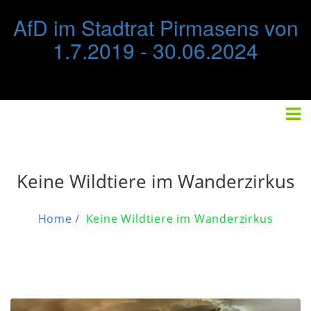
Skip
AfD im Stadtrat Pirmasens von
to
content
1.7.2019 - 30.06.2024
STARTSEITE
FRAKTION
IMPRESSUM/DATENSCHUTZ
Keine Wildtiere im Wanderzirkus
Home
Keine Wildtiere im Wanderzirkus