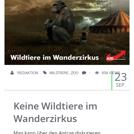
,
23
REDAKTION
WILDTIERE
ZOO
-
939 VIEWS
SEP.
Keine Wildtiere im
Wanderzirkus
Man kann über den Antrag diskutieren.