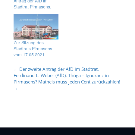
Antrag der AfD im
Stadtrat Pirmasens.
Zur Sitzung des
Stadtrats Pirmasens
vom 17.05.2021
Post
←
Der zweite Antrag der AfD im Stadtrat.
Ferdinand L. Weber (AfD): Thüga – Ignoranz in
navigation
Pirmasens? Matheis muss jeden Cent zurückzahlen!
→